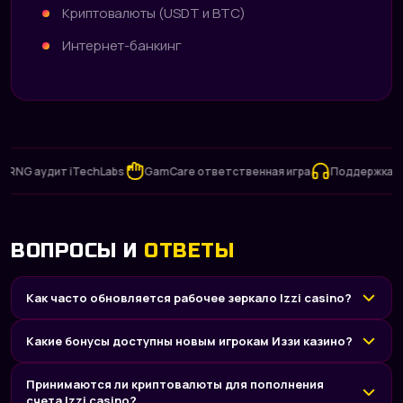
Криптовалюты (USDT и BTC)
Интернет-банкинг
G аудит iTechLabs
GamCare ответственная игра
Поддержка 24/7
ВОПРОСЫ И
ОТВЕТЫ
Как часто обновляется рабочее зеркало Izzi casino?
Какие бонусы доступны новым игрокам Иззи казино?
Принимаются ли криптовалюты для пополнения
счета Izzi casino?