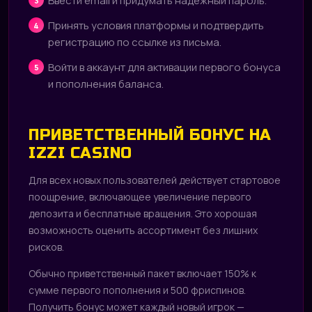
Ввести email и придумать надежный пароль.
Принять условия платформы и подтвердить
регистрацию по ссылке из письма.
Войти в аккаунт для активации первого бонуса
и пополнения баланса.
ПРИВЕТСТВЕННЫЙ БОНУС НА
IZZI CASINO
Для всех новых пользователей действует стартовое
поощрение, включающее увеличение первого
депозита и бесплатные вращения. Это хорошая
возможность оценить ассортимент без лишних
рисков.
Обычно приветственный пакет включает 150% к
сумме первого пополнения и 500 фриспинов.
Получить бонус может каждый новый игрок —