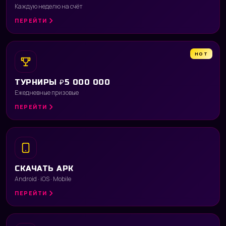
Каждую неделю на счёт
ПЕРЕЙТИ
HOT
ТУРНИРЫ ₽5 000 000
Ежедневные призовые
ПЕРЕЙТИ
IZZ
СКАЧАТЬ APK
Android · iOS · Mobile
ПЕРЕЙТИ