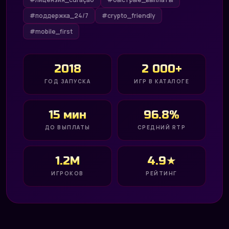
#поддержка_24/7
#crypto_friendly
#mobile_first
2018
2 000+
ГОД ЗАПУСКА
ИГР В КАТАЛОГЕ
15 мин
96.8%
ДО ВЫПЛАТЫ
СРЕДНИЙ RTP
1.2M
4.9★
ИГРОКОВ
РЕЙТИНГ