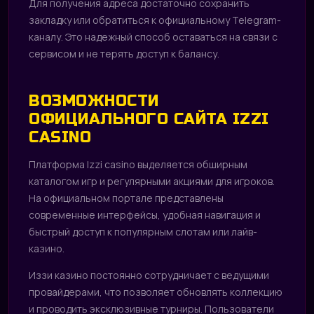
Для получения адреса достаточно сохранить
закладку или обратиться к официальному Telegram-
каналу. Это надежный способ оставаться на связи с
сервисом и не терять доступ к балансу.
ВОЗМОЖНОСТИ
ОФИЦИАЛЬНОГО САЙТА IZZI
CASINO
Платформа Izzi casino выделяется обширным
каталогом игр и регулярными акциями для игроков.
На официальном портале представлены
современные интерфейсы, удобная навигация и
быстрый доступ к популярным слотам или лайв-
казино.
Иззи казино постоянно сотрудничает с ведущими
провайдерами, что позволяет обновлять коллекцию
и проводить эксклюзивные турниры. Пользователи