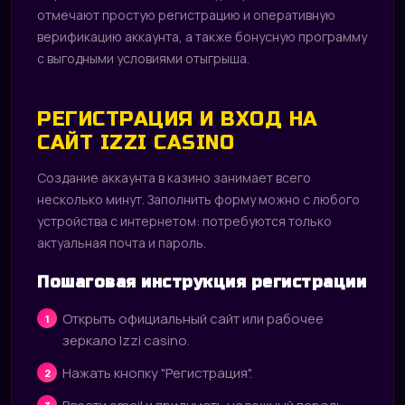
отмечают простую регистрацию и оперативную
верификацию аккаунта, а также бонусную программу
с выгодными условиями отыгрыша.
РЕГИСТРАЦИЯ И ВХОД НА
САЙТ IZZI CASINO
Создание аккаунта в казино занимает всего
несколько минут. Заполнить форму можно с любого
устройства с интернетом: потребуются только
актуальная почта и пароль.
Пошаговая инструкция регистрации
Открыть официальный сайт или рабочее
зеркало Izzi casino.
Нажать кнопку "Регистрация".