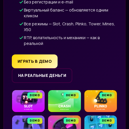
Без регистрации и e-mail
Виртуальный баланс — обновляется одним
кликом
Все режимы — Slot, Crash, Plinko, Tower, Mines,
X50
RTP, волатильность и механики — как в
реальной
ИГРАТЬ В ДЕМО
НА РЕАЛЬНЫЕ ДЕНЬГИ
DEMO
DEMO
DEMO
DEMO
DEMO
DEMO