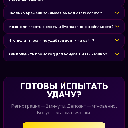
Сколько времени занимает вывод с Izzi casino?
Можно ли играть в слоты и live-казино с мобильного?
Что делать, если не удаётся войти на сайт?
Как получить промокод для бонуса в Иззи казино?
ГОТОВЫ ИСПЫТАТЬ
УДАЧУ?
Регистрация — 2 минуты. Депозит — мгновенно.
Бонус — автоматически.