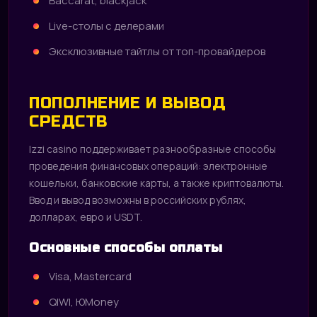
Baccarat, blackjack
Live-столы с делерами
Эксклюзивные тайтлы от топ-провайдеров
ПОПОЛНЕНИЕ И ВЫВОД
СРЕДСТВ
Izzi casino поддерживает разнообразные способы
проведения финансовых операций: электронные
кошельки, банковские карты, а также криптовалюты.
Ввод и вывод возможны в российских рублях,
долларах, евро и USDT.
Основные способы оплаты
Visa, Mastercard
QIWI, ЮMoney