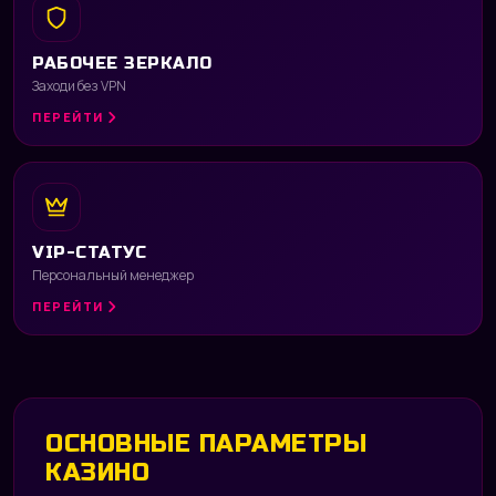
РАБОЧЕЕ ЗЕРКАЛО
Заходи без VPN
ПЕРЕЙТИ
VIP-СТАТУС
Персональный менеджер
ПЕРЕЙТИ
ОСНОВНЫЕ ПАРАМЕТРЫ
КАЗИНО