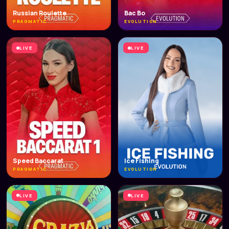
Russian Roulette
Bac Bo
PRAGMATIC
EVOLUTION
LIVE
LIVE
Speed Baccarat
Ice Fishing
PRAGMATIC
EVOLUTION
LIVE
LIVE