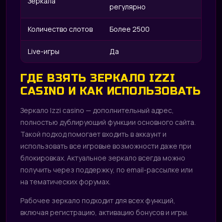
Зеркала
регулярно
Количество слотов
Более 2500
Live-игры
Да
ГДЕ ВЗЯТЬ ЗЕРКАЛО IZZI
CASINO И КАК ИСПОЛЬЗОВАТЬ
Зеркало Izzi casino — дополнительный адрес,
полностью дублирующий функции основного сайта.
Такой подход помогает входить в аккаунт и
использовать все игровые возможности даже при
блокировках. Актуальное зеркало всегда можно
получить через поддержку, по email-рассылке или
на тематических форумах.
Рабочее зеркало подходит для всех функций,
включая регистрацию, активацию бонусов и игры.